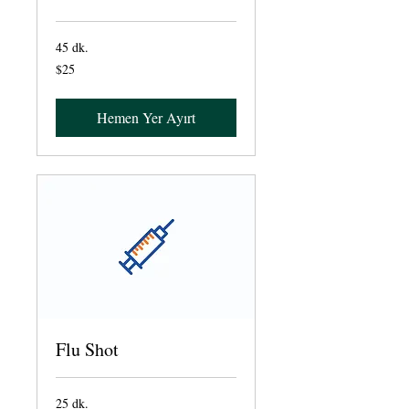
45 dk.
$25
$25
ABD
doları
Hemen Yer Ayırt
Flu Shot
25 dk.