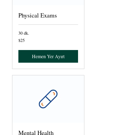
Physical Exams
30 dk.
$25
$25
ABD
doları
Hemen Yer Ayırt
Mental Health