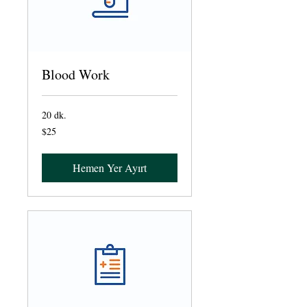
Blood Work
20 dk.
$25
$25
ABD
doları
Hemen Yer Ayırt