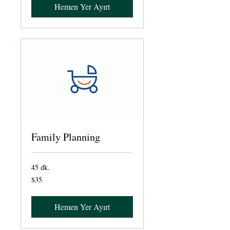
Hemen Yer Ayırt
Family Planning
45 dk.
$35
$35
ABD
doları
Hemen Yer Ayırt