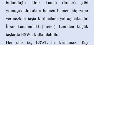
bulunduğu idrar kanalı (üreter) gibi
yumuşak dokulara hemen hemen hiç zarar
vermezken taşta kırılmalara yol açmaktadır.
İdrar kanalındaki (üreter) 1cm’den küçük
taşlarda
ESWL
kullanılabilir.
Her cins taş ESWL ile kırılamaz. Taşı
laboratuvarda incelemeden ne cins taş
olduğunu tespit etmek mümkün değildir.
Eğer hastanın geçmişinde sistin veya
whewellite taşı öyküsü varsa bu taşlar ESWL
ile kırılamayacak kadar sert olduğu için bu
hastalarda ESWL tedavisi önerilmez.
Hastanın taş cinsi taş çıkmadan tespit
edilemezse de tomografide taşın yoğunluğu
ölçülebilir. Taş yoğunluğu 1000HU’dan
fazla ise taşın ESWL ile kırılma ihtimali
düşüktür.