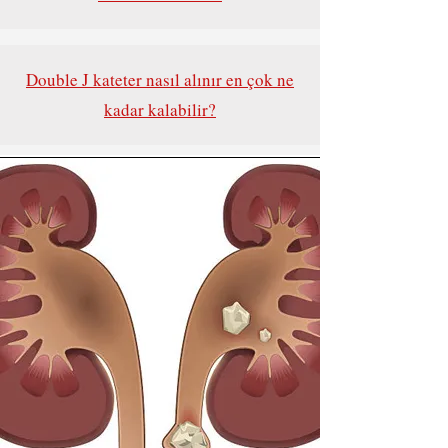
Double J kateter nasıl alınır en çok ne
kadar kalabilir?