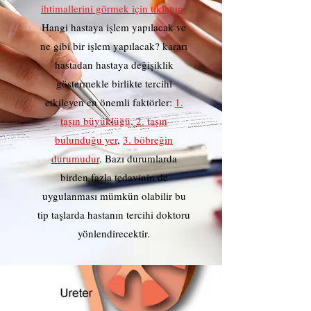
ihtimallerini görmek için tıklayın)
Hangi hastaya işlem yapılacak ve
ne gibi bir işlem yapılacak? kararı
hastadan hastaya değişiklik
göstermekle birlikte tercihi
etkileyen en önemli faktörler:
1.
taşın büyüklüğü, 2. taşın
bulunduğu yer
,
3. böbreğin
durumudur
. Bazı durumlarda
birden fazla tedavinin de
uygulanması mümkün olabilir bu
tip taşlarda hastanın tercihi doktoru
yönlendirecektir.