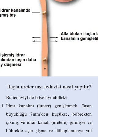
İlaçla üreter taşı tedavisi nasıl yapılır?
Bu tedaviyi de ikiye ayırabiliriz:
İdrar kanalını (üreter) genişletmek. Taşın
büyüklüğü 7mm’den küçükse, böbrekten
çıkmış ve idrar kanalı (üretere) girmişse ve
böbrekte aşırı şişme ve iltihaplanmaya yol