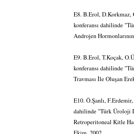
E8. B.Erol, D.Korkmaz, O
konferansı dahilinde "Tü
Androjen Hormonlarının 
E9. B.Erol, T.Koçak, O.
konferansı dahilinde "Tü
Travması İle Oluşan Erek
E10. Ö.Şanlı, F.Erdemir,
dahilinde "Türk Üroloji 
Retroperitoneal Kitle Ha
Ekim, 2002