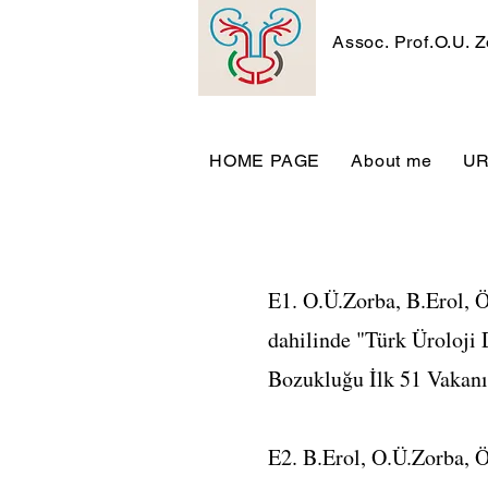
Assoc. Prof.O.U. 
HOME PAGE
About me
U
E1. O.Ü.Zorba, B.Erol, Ö
dahilinde "Türk Üroloji 
Bozukluğu İlk 51 Vakanı
E2. B.Erol, O.Ü.Zorba, Ö