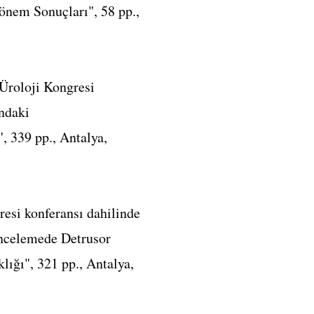
önem Sonuçları", 58 pp.,
Üroloji Kongresi
ındaki
 339 pp., Antalya,
esi konferansı dahilinde
İncelemede Detrusor
ığı", 321 pp., Antalya,