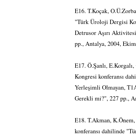
E16. T.Koçak, O.Ü.Zorba,
"Türk Üroloji Dergisi Ko
Detrusor Aşırı Aktivitesi
pp., Antalya, 2004, Ekim
E17. Ö.Şanlı, E.Korgalı,
Kongresi konferansı dahi
Yerleşimli Olmayan, T1
Gerekli mi?", 227 pp., A
E18. T.Akman, K.Önem, Ö
konferansı dahilinde "Tü