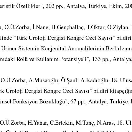
ristik Özellikler", 202 pp., Antalya, Türkiye, Ekim, 20
 O.Ü.Zorba, İ.Nane, H.Gençhallaç, T.Oktar, O.Ziylan, 
linde "Türk Üroloji Dergisi Kongre Özel Sayısı" bildiri
 Üriner Sistemin Konjenital Anomalilerinin Berlirlen
ıdaki Rolü ve Kullanım Potansiyeli", 133 pp., Antalya
.Ü.Zorba, A.Musaoğlu, Ö.Şanlı A.Kadıoğlu, 18. Ulusa
rk Üroloji Dergisi Kongre Özel Sayısı" bildiri kitapçı
nsel Fonksiyon Bozukluğu", 67 pp., Antalya, Türkiye,
 O.Ü.Zorba, H.Yanar, C.Ertekin, M.Tunç, N.Aras, 18. Ul