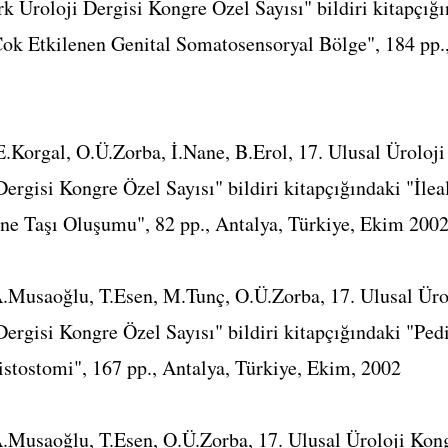
k Üroloji Dergisi Kongre Özel Sayısı" bildiri kitapçığı
Çok Etkilenen Genital Somatosensoryal Bölge", 184 pp.,
E.Korgal, O.Ü.Zorba, İ.Nane, B.Erol, 17. Ulusal Üroloji
Dergisi Kongre Özel Sayısı" bildiri kitapçığındaki "İle
e Taşı Oluşumu", 82 pp., Antalya, Türkiye, Ekim 200
A.Musaoğlu, T.Esen, M.Tunç, O.Ü.Zorba, 17. Ulusal Üro
Dergisi Kongre Özel Sayısı" bildiri kitapçığındaki "Ped
stostomi", 167 pp., Antalya, Türkiye, Ekim, 2002
.Musaoğlu, T.Esen, O.Ü.Zorba, 17. Ulusal Üroloji Kong