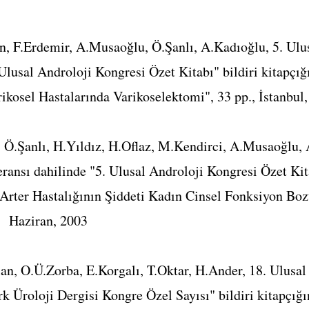
, F.Erdemir, A.Musaoğlu, Ö.Şanlı, A.Kadıoğlu, 5. Ulu
Ulusal Androloji Kongresi Özet Kitabı" bildiri kitapçığı
rikosel Hastalarında Varikoselektomi", 33 pp., İstanbul
 Ö.Şanlı, H.Yıldız, H.Oflaz, M.Kendirci, A.Musaoğlu, 
ransı dahilinde "5. Ulusal Androloji Kongresi Özet Kita
Arter Hastalığının Şiddeti Kadın Cinsel Fonksiyon Bozu
e, Haziran, 2003
n, O.Ü.Zorba, E.Korgalı, T.Oktar, H.Ander, 18. Ulusal
rk Üroloji Dergisi Kongre Özel Sayısı" bildiri kitapçığ