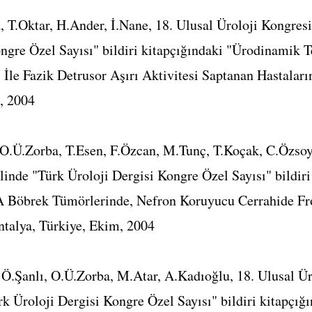
 T.Oktar, H.Ander, İ.Nane, 18. Ulusal Üroloji Kongresi
ngre Özel Sayısı" bildiri kitapçığındaki "Ürodinamik T
 İle Fazik Detrusor Aşırı Aktivitesi Saptanan Hastaları
, 2004
 O.Ü.Zorba, T.Esen, F.Özcan, M.Tunç, T.Koçak, C.Özsoy,
linde "Türk Üroloji Dergisi Kongre Özel Sayısı" bildiri
A Böbrek Tümörlerinde, Nefron Koruyucu Cerrahide Fr
ntalya, Türkiye, Ekim, 2004
.Şanlı, O.Ü.Zorba, M.Atar, A.Kadıoğlu, 18. Ulusal Ür
rk Üroloji Dergisi Kongre Özel Sayısı" bildiri kitapçı