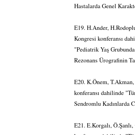
Hastalarda Genel Karakte
E19. H.Ander, H.Rodoplu,
Kongresi konferansı dahi
"Pediatrik Yaş Grubunda
Rezonans Ürografinin Tan
E20. K.Önem, T.Akman, O
konferansı dahilinde "Tü
Sendromlu Kadınlarda Ci
E21. E.Korgalı, Ö.Şanlı,