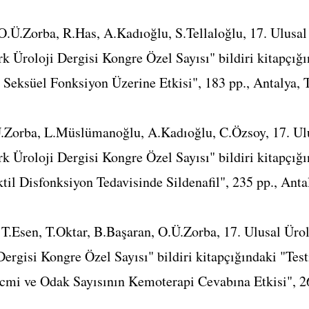
.Ü.Zorba, R.Has, A.Kadıoğlu, S.Tellaloğlu, 17. Ulusal
rk Üroloji Dergisi Kongre Özel Sayısı" bildiri kitapçığ
Seksüel Fonksiyon Üzerine Etkisi", 183 pp., Antalya, 
Ü.Zorba, L.Müslümanoğlu, A.Kadıoğlu, C.Özsoy, 17. Ul
rk Üroloji Dergisi Kongre Özel Sayısı" bildiri kitapçığ
til Disfonksiyon Tedavisinde Sildenafil", 235 pp., Ant
 T.Esen, T.Oktar, B.Başaran, O.Ü.Zorba, 17. Ulusal Üro
Dergisi Kongre Özel Sayısı" bildiri kitapçığındaki "Tes
cmi ve Odak Sayısının Kemoterapi Cevabına Etkisi", 26