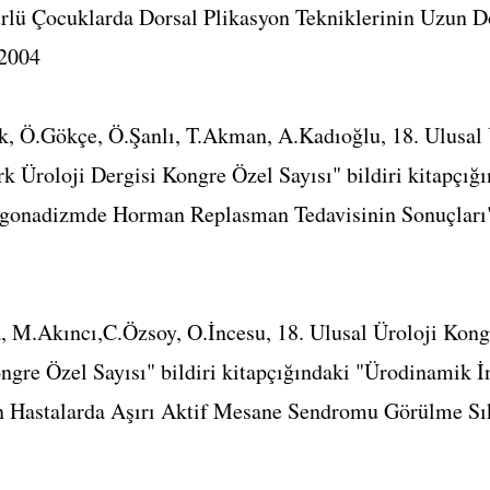
ürlü Çocuklarda Dorsal Plikasyon Tekniklerinin Uzun D
 2004
k, Ö.Gökçe, Ö.Şanlı, T.Akman, A.Kadıoğlu, 18. Ulusal 
rk Üroloji Dergisi Kongre Özel Sayısı" bildiri kitapçığ
gonadizmde Horman Replasman Tedavisinin Sonuçları",
 M.Akıncı,C.Özsoy, O.İncesu, 18. Ulusal Üroloji Kongr
ngre Özel Sayısı" bildiri kitapçığındaki "Ürodinamik 
n Hastalarda Aşırı Aktif Mesane Sendromu Görülme Sıkl