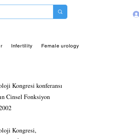
r
Infertility
Female urology
Pediatric Urology
oloji Kongresi konferansı
dın Cinsel Fonksiyon
 2002
oloji Kongresi,