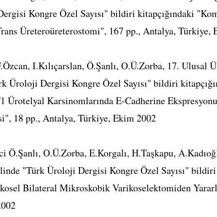
Dergisi Kongre Özel Sayısı" bildiri kitapçığındaki "Ko
ans Üreteroüreterostomi", 167 pp., Antalya, Türkiye,
F.Özcan, I.Kılıçarslan, Ö.Şanlı, O.Ü.Zorba, 17. Ulusal 
rk Üroloji Dergisi Kongre Özel Sayısı" bildiri kitapçı
T1 Ürotelyal Karsinomlarında E-Cadherine Ekspresyon
si", 18 pp., Antalya, Türkiye, Ekim 2002
i Ö.Şanlı, O.Ü.Zorba, E.Korgalı, H.Taşkapu, A.Kadıoğl
linde "Türk Üroloji Dergisi Kongre Özel Sayısı" bildiri
ikosel Bilateral Mikroskobik Varikoselektomiden Yararl
2002