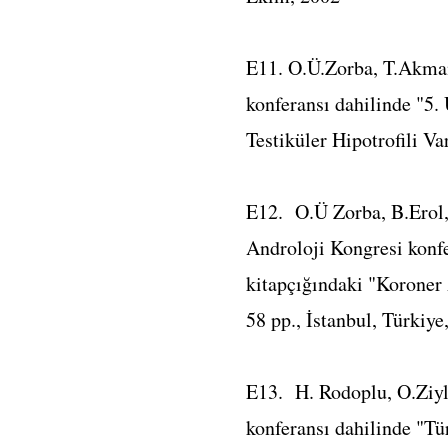
E11. O.Ü.Zorba, T.Akman
konferansı dahilinde "5. 
Testiküler Hipotrofili Va
E12. O.Ü Zorba, B.Erol,
Androloji Kongresi konfe
kitapçığındaki "Koroner 
58 pp., İstanbul, Türkiy
E13. H. Rodoplu, O.Ziyla
konferansı dahilinde "Tü